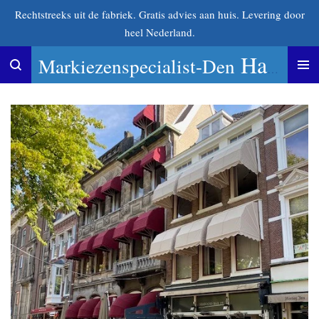
Rechtstreeks uit de fabriek. Gratis advies aan huis. Levering door
Ga
heel Nederland.
direct
naar
Haag
Markiezenspecialist-Den
de
hoofdinhoud