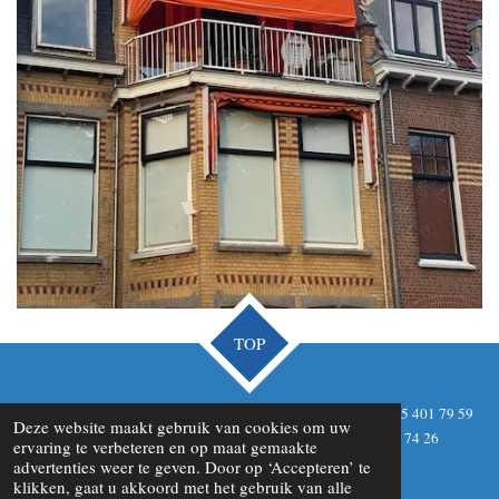
TOP
E-mailadres: info@markiezenspecialist.eu Hoofdkantoor: +31 85 401 79 59
Deze website maakt gebruik van cookies om uw
Algemeen/planning: +31 6 57 31 62 82 Technisch: +31 6 57 24 74 26
ervaring te verbeteren en op maat gemaakte
Powered by
JouwWeb
advertenties weer te geven. Door op ‘Accepteren’ te
klikken, gaat u akkoord met het gebruik van alle